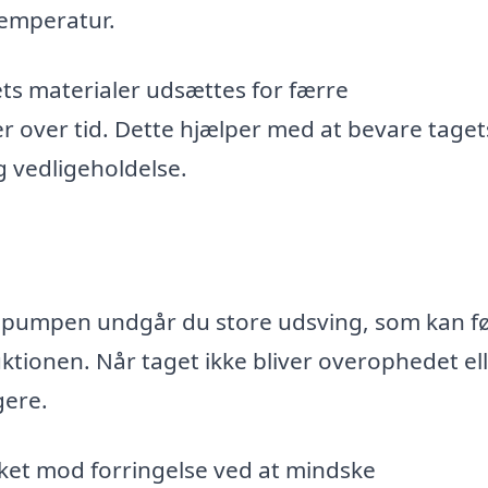
temperatur.
ts materialer udsættes for færre
 over tid. Dette hjælper med at bevare taget
g vedligeholdelse.
pumpen undgår du store udsving, som kan før
tionen. Når taget ikke bliver overophedet el
gere.
et mod forringelse ved at mindske