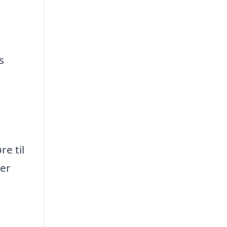
s
e til
ler