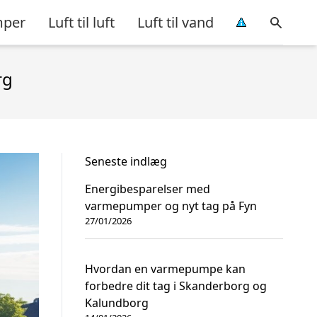
per
Luft til luft
Luft til vand
rg
Seneste indlæg
Energibesparelser med
varmepumper og nyt tag på Fyn
27/01/2026
Hvordan en varmepumpe kan
forbedre dit tag i Skanderborg og
Kalundborg