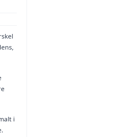
rskel
dens,
e
re
alt i
e.