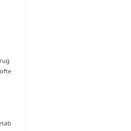
brug
ofte
etab