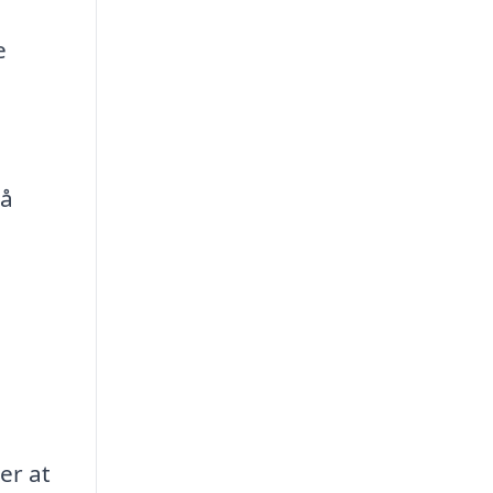
e
gå
er at